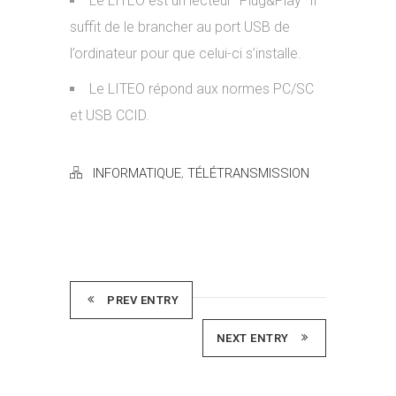
Le LITEO est un lecteur “Plug&Play” Il
suffit de le brancher au port USB de
l’ordinateur pour que celui-ci s’installe.
Le LITEO répond aux normes PC/SC
et USB CCID.
,
INFORMATIQUE
TÉLÉTRANSMISSION
PREV ENTRY
NEXT ENTRY