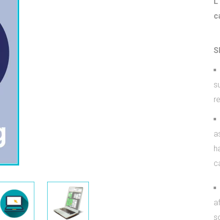
L
c
S
s
r
a
ha
c
a
s