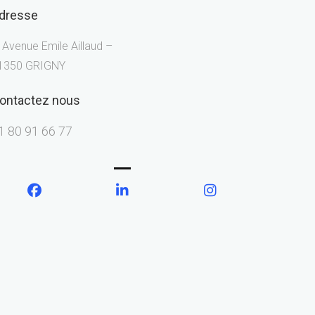
dresse
, Avenue Emile Aillaud –
1350 GRIGNY
ontactez nous
1 80 91 66 77