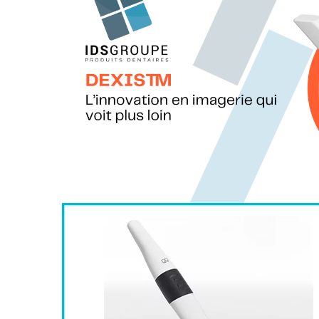
CS Imaging 3D Premium de Ca
IMAGERI