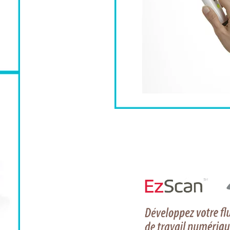
CS 7200
 IMAGERIE A PLAQUES
E