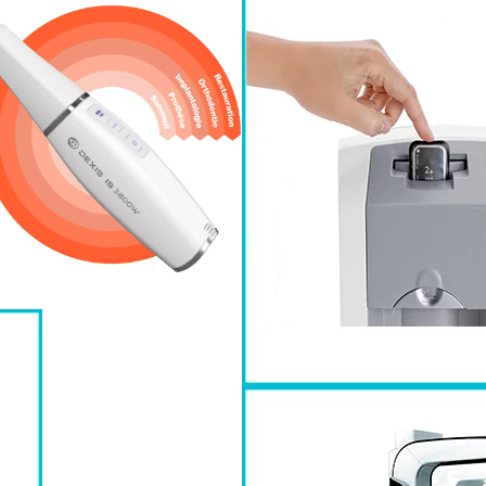
restream Dental
E
Imagerie dentaire 3D