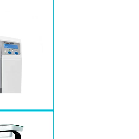
avancé
IMAGERIE
INTRA ORAL
IS 3800W « sans fil »
EMPREINTE NUMÉRIQUE