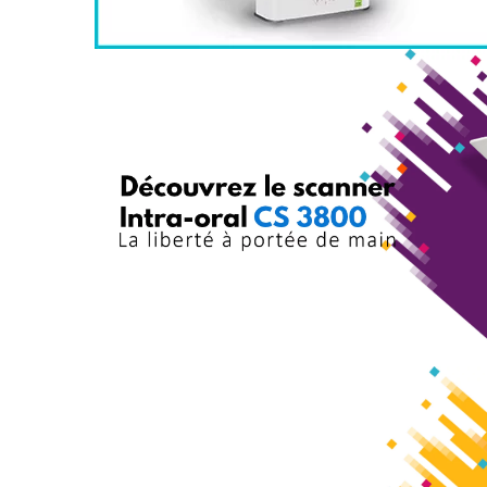
C
CENTR
TRAITEMENT BIOLOG
EzPure
infection