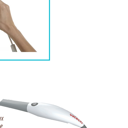
Pax I Plus
XTRA ORAL
IMAGERIE
PANORAMIQUE 2D