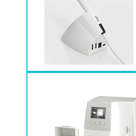
L’innovation en imagerie 
E