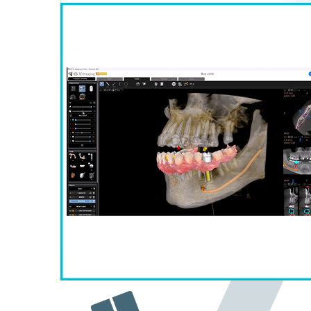
Caméra / Scanner intra-ora
CAMERA D’EMPREINTE OPTIQUE
E