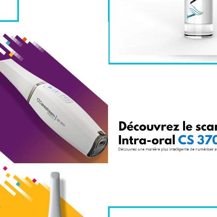
ENTRE D’APPELS
E D'APPELS
SERVICES
IQUE DE L ’ AIR
-bacterienne
SERVICES