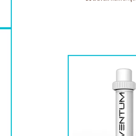
EZRay Air P
IMAGERIE
INTRA ORAL