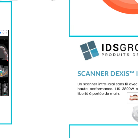
l Sensa de Vatech
MPREINTE NUMÉRIQUE
🦷DEXIS Imprevo