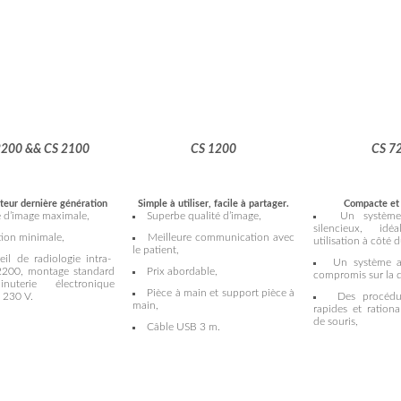
2200 && CS 2100
CS 1200
CS 7
teur dernière génération
Simple à utiliser, facile à partager.
Compacte et 
é d’image maximale,
Superbe qualité d’image,
Un systèm
silencieux, id
ion minimale,
Meilleure communication avec
utilisation à côté d
le patient,
eil de radiologie intra-
Un système a
2200, montage standard
Prix abordable,
compromis sur la q
uterie électronique
Pièce à main et support pièce à
 230 V.
Des procédu
main,
rapides et rationa
de souris,
Câble USB 3 m.