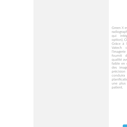
Green X e
radiograp
qui int
option), 
Grâce à 
Vatech 
l’imageri
fournit 
qualité a
faible en
des imag
précision
conduir
planifica
une plus 
patient.