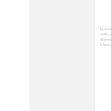
Le Gro
réelle 
dispos
à leurs