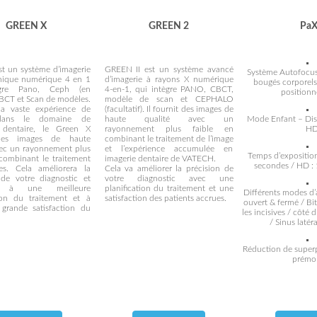
GREEN X
GREEN 2
PaX
st un système d’imagerie
GREEN II est un système avancé
Système Autofocus
hique numérique 4 en 1
d’imagerie à rayons X numérique
bougés corporels
ègre Pano, Ceph (en
4-en-1, qui intègre PANO, CBCT,
position
CBCT et Scan de modèles.
modèle de scan et CEPHALO
la vaste expérience de
(facultatif). Il fournit des images de
dans le domaine de
haute qualité avec un
Mode Enfant – Dis
e dentaire, le Green X
rayonnement plus faible en
H
des images de haute
combinant le traitement de l’image
vec un rayonnement plus
et l’expérience accumulée en
Temps d’exposition
 combinant le traitement
imagerie dentaire de VATECH.
secondes / HD :
es. Cela améliorera la
Cela va améliorer la précision de
 de votre diagnostic et
votre diagnostic avec une
a à une meilleure
planification du traitement et une
Différents modes d’
tion du traitement et à
satisfaction des patients accrues.
ouvert & fermé / Bi
grande satisfaction du
les incisives / côté 
/ Sinus latéra
Réduction de superp
prémol