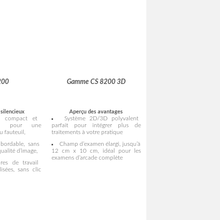
200
Gamme CS 8200 3D
silencieux
Aperçu des avantages
e compact et
Système 2D/3D polyvalent
éal pour une
parfait pour intégrer plus de
u fauteuil,
traitements à votre pratique
bordable, sans
Champ d’examen élargi, jusqu’à
ualité d’image,
12 cm x 10 cm, idéal pour les
examens d’arcade complète
res de travail
lisées, sans clic