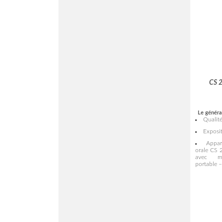
CS 
Le généra
Qualit
Exposit
Appar
orale CS 
avec min
portable –