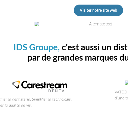
Visiter notre site web
IDS Groupe,
c’est aussi un dis
par de grandes marques du
VATECH 
d’une t
rmer la dentisterie.
Simplifier la technologie.
r la qualité de vie.