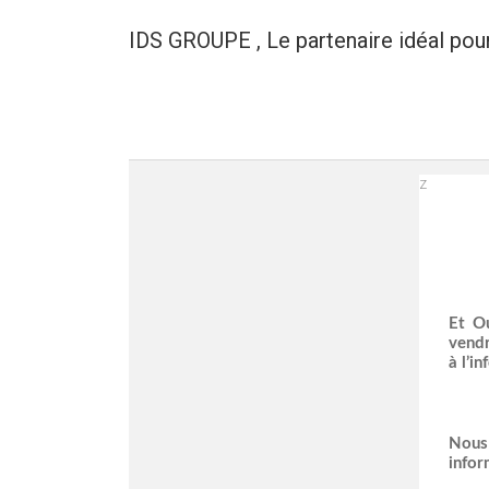
IDS GROUPE , Le partenaire idéal pou
z
Et Ou
vendr
à l’i
Nous 
infor