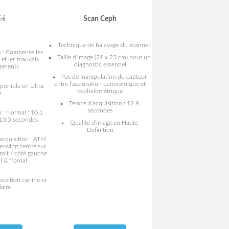
-i
Scan Ceph
Technique de balayage du scanner
 : Compense les
Taille d’image (21 x 23 cm) pour un
 et les mauvais
diagnostic essentiel
nements
Pas de manipulation du capteur
entre l’acquisition panoramique et
ponible en Ultra
céphalométrique
D
Temps d’acquisition : 12.9
secondes
 : Normal : 10.1
 13.5 secondes
Qualité d’image en Haute
Définition
acquisition : ATM
te-wing centré sur
droit / côté gauche
l & frontal
osition canine et
aire